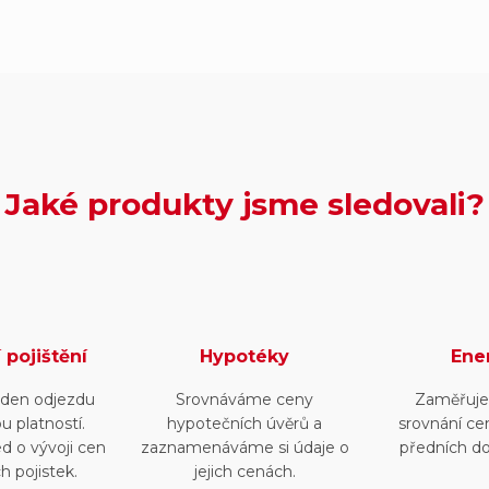
Jaké produkty jsme sledovali?
 pojištění
Hypotéky
Ene
v den odjezdu
Srovnáváme ceny
Zaměřuje
u platností.
hypotečních úvěrů a
srovnání ce
 o vývoji cen
zaznamenáváme si údaje o
předních d
h pojistek.
jejich cenách.