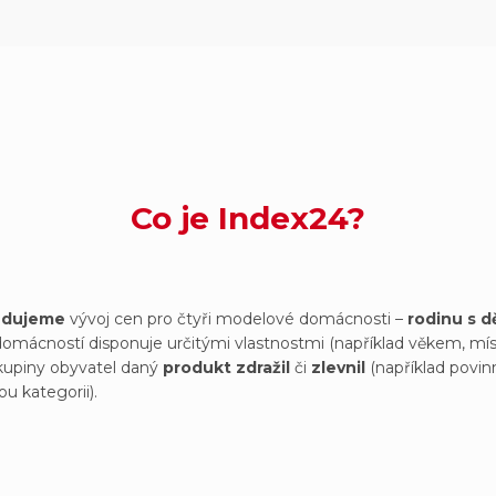
Co je Index24?
ledujeme
vývoj cen pro čtyři modelové domácnosti
–
rodinu s d
domácností disponuje určitými vlastnostmi (například věkem, míst
skupiny obyvatel daný
produkt zdražil
či
zlevnil
(například povin
u kategorii).