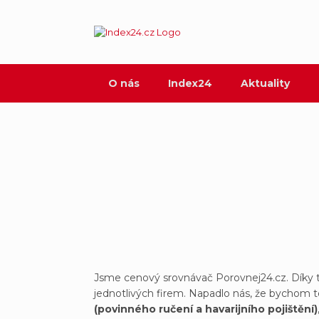
Skip
to
content
O nás
Index24
Aktuality
Jsme cenový srovnávač Porovnej24.cz. Díky t
jednotlivých firem. Napadlo nás, že bychom 
(povinného ručení a havarijního pojištění)