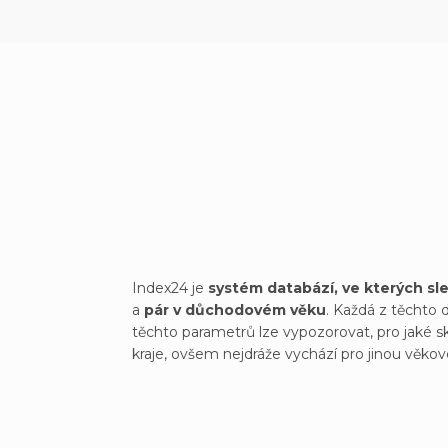
Index24 je
systém databází,
ve kterých s
a
pár v důchodovém věku
. Každá z těchto 
těchto parametrů lze vypozorovat, pro jaké 
kraje, ovšem nejdráže vychází pro jinou věkovo