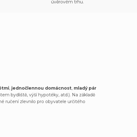
úvěrovém trhu.
ětmi
,
jednočlennou domácnost
,
mladý pár
em bydliště, výší hypotéky, atd.). Na základě
né ručení zlevnilo pro obyvatele určitého